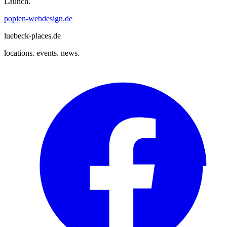
Launch.
popien-webdesign.de
luebeck-places.de
locations. events. news.