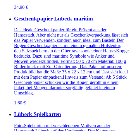
34,90 €
Geschenkpapier Lübeck maritim
Das ideale Geschenkpapier für ein Präsent aus der
Hansestadt. Aber nicht nur als Geschenkverpackung lässt sich
das Papier verwenden, sondern auch ideal zum Basteln.Der
Bogen Geschenkpapier ist mit einem gemalten Holstentor,
den Salzspeichern an der Obertrave sowie einer Hanse-Kogge
bedruckt. Dazu sind maritime Symbole wie Anker und
Möwen wiederzufinden. Format: 50 x 70 cm Material: 100 g
Bilderdruck matt Zur Orientierung: Das Paket auf unserem
Produktbild hat die Maße 35 x 22 x 12 cm und lässt sich ideal
mit dem Papier einpacken.Hinweis zum Versand: Ab 5 Stück
Geschenkpapier schicken wir die Bögen gerollt in einem
Paket, bei Mengen darunter sorgfältig gefaltet in einem
Umschlag.
1,60 €
Lübeck Spielkarten
Foto-Spielkarten mit verschiedenen Motiven aus der
Hansestadt Lübeck auf der Vorderseite. Der Kartensatz