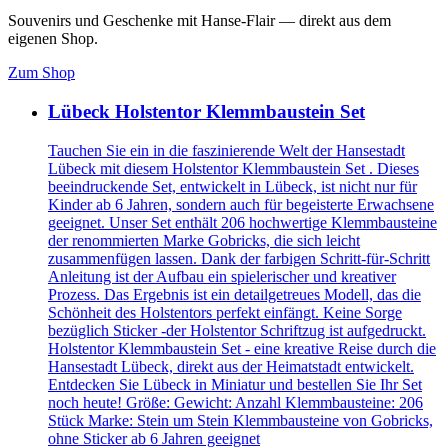
Souvenirs und Geschenke mit Hanse-Flair — direkt aus dem
eigenen Shop.
Zum Shop
Lübeck Holstentor Klemmbaustein Set
Tauchen Sie ein in die faszinierende Welt der Hansestadt
Lübeck mit diesem Holstentor Klemmbaustein Set . Dieses
beeindruckende Set, entwickelt in Lübeck, ist nicht nur für
Kinder ab 6 Jahren, sondern auch für begeisterte Erwachsene
geeignet. Unser Set enthält 206 hochwertige Klemmbausteine
der renommierten Marke Gobricks, die sich leicht
zusammenfügen lassen. Dank der farbigen Schritt-für-Schritt
Anleitung ist der Aufbau ein spielerischer und kreativer
Prozess. Das Ergebnis ist ein detailgetreues Modell, das die
Schönheit des Holstentors perfekt einfängt. Keine Sorge
bezüglich Sticker -der Holstentor Schriftzug ist aufgedruckt.
Holstentor Klemmbaustein Set - eine kreative Reise durch die
Hansestadt Lübeck, direkt aus der Heimatstadt entwickelt.
Entdecken Sie Lübeck in Miniatur und bestellen Sie Ihr Set
noch heute! Größe: Gewicht: Anzahl Klemmbausteine: 206
Stück Marke: Stein um Stein Klemmbausteine von Gobricks,
ohne Sticker ab 6 Jahren geeignet