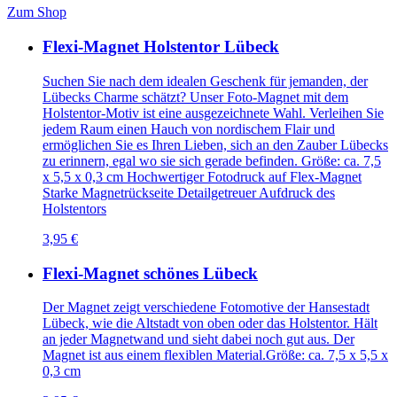
Zum Shop
Flexi-Magnet Holstentor Lübeck
Suchen Sie nach dem idealen Geschenk für jemanden, der
Lübecks Charme schätzt? Unser Foto-Magnet mit dem
Holstentor-Motiv ist eine ausgezeichnete Wahl. Verleihen Sie
jedem Raum einen Hauch von nordischem Flair und
ermöglichen Sie es Ihren Lieben, sich an den Zauber Lübecks
zu erinnern, egal wo sie sich gerade befinden. Größe: ca. 7,5
x 5,5 x 0,3 cm Hochwertiger Fotodruck auf Flex-Magnet
Starke Magnetrückseite Detailgetreuer Aufdruck des
Holstentors
3,95 €
Flexi-Magnet schönes Lübeck
Der Magnet zeigt verschiedene Fotomotive der Hansestadt
Lübeck, wie die Altstadt von oben oder das Holstentor. Hält
an jeder Magnetwand und sieht dabei noch gut aus. Der
Magnet ist aus einem flexiblen Material.Größe: ca. 7,5 x 5,5 x
0,3 cm