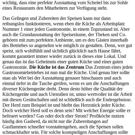
wichtig, dass eine perfekte Ausstattung vom Scheitel bis zur Sohle
eines Restaurants den Mitarbeitern zur Verfügung steht.
Das Gelingen und Zubereiten der Speisen kann nur dann
reibungslos funktionieren, wenn eben die Küche als Arbeitsplatz
Nummer 1 einer jeden Gastronomie, in einem Topzustand ist. Aber
auch die Grundausstattung der Speiseräume, der Theken und Co.
gehören mit zum perfekten Ambiente, um es den Gästen innerhalb
des Betriebes so angenehm wie möglich zu gestalten. Denn, wer gut
speist, sich wohlfühlt und sichtlich glücklich nach Hause fährt,
kommt garantiert immer wieder zurück in dieses eine Lokal. Und
genau das ist das Geheimnis einer guten Küche und einer guten
Gastronomie.
Die Küche ist das Zentrum
Das Zentrum eines jeden
Gastronomiebetriebes ist nun mal die Küche. Und genau hier sollte
man als Wirt bei der Ausstattung genauer hinschauen und auch
einmal tiefer in die Tasche greifen, wenn es um die Anschaffungen
diverser Küchengeräte dreht. Denn desto höher die Qualität der
Küchengeräte und auch Utensilien ist, umso wertvoller ist die Arbeit
mit diesen Gerätschaften und ist schließlich auch die Endergebnisse.
Der Herd zum Beispiel ist und bleibt das Herzstück jeder Küche.
Doch welcher Herd soll es denn sein? Mit welcher Energie sollte er
befeuert werden? Gas oder doch eher Strom? Profiköche nutzen
häufig den Gasherd, da nicht nur die Zubereitungen auf
Gasflammen schneller vonstattengehen, auch die Speisen sollen
schmackhafter sein. Für solche kostspieligen Anschaffungen sollte