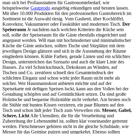
man sich bei Profiausstattern für Gastronomiebedarf, wie
beispielsweise
Gastprodo
ausgiebig erkundigen und beraten lassen.
Mit über 10.000 Produkten für den professionellen Gastrobereich im
Sortiment ist die Auswahl riesig. Vom Gasherd, über Kochlöffel,
Konvektor, Vakuumierer oder Fasskühler und modernen Tisch.
Der
Speiseraum
Je nachdem nach welchen Kriterien die Küche sein
soll, sollte der Speiseraum für die Gäste ebenfalls eingerichtet und
angepasst werden. Will man mit hochmoderner und minimalistischer
Küche die Gäste anlocken, sollten Tische und Sitzplätze mit dem
jeweiligen Design glänzen und sich in die Ausstattung der Räume
eingliedern können. Kühle Farben, gerade Linien und ein schlichtes
Design, unterstreichen das Szenario und auch die klare Linie des
Hauses. Zu viel Schnickschnack, Dekokram an Wänden, auf
Tischen und Co. zerstören schnell den Gesamteindruck der
schlichten Eleganz und schon wirkt jeder Raum nicht mehr als
solcher. Wer Hausmannskost anbieten möchte und auf der
Speisekarte mit deftigen Speisen lockt, kann aus den Vollen bei der
Gestaltung schöpfen und auf Gemütlichkeit setzen. Da sind große
Holztische und bequeme Holzstühle nicht verkehrt. Am besten noch
die Stühle mit bunten Kissen verzieren, ein paar Blumen auf den
Tisch und schon lädt jeder Tisch zum Verweilen ein.
Messer, Gabel,
Schere, Licht
Alle Utensilien, die für die Verarbeitung und
Zubereitung der Lebensmittel ist, sollten klar voneinander getrennt
werden. Fleischmesser gehören nicht in die gleiche Schublade, wie
Messer für das Gemüse putzen und umgekehrt. Ebenso sollten