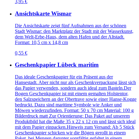
3,95 €
Ansichtskarte Wismar
Die Ansichtskarte zeigt fünf Aufnahmen aus der schönen
Stadt Wismar: den Marktplatz der Stadt mit der Wasserkunst,
dem Welt-Erbe-Haus, dem alten Hafen und der Altstadt.
Format: 10,5 cm x 14,8 cm
0,55 €
Geschenkpapier Lübeck maritim
Das ideale Geschenkpapier für ein Präsent aus der
Hansestadt. Aber nicht nur als Geschenkverpackung lässt sich
das Papier verwenden, sondern auch ideal zum Basteln.Der
Bogen Geschenkpapier ist mit einem gemalten Holstentor,
den Salzspeichern an der Obertrave sowie einer Hanse-Kogge
bedruckt. Dazu sind maritime Symbole wie Anker und
Möwen wiederzufinden. Format: 50 x 70 cm Material: 100 g
Bilderdruck matt Zur Orientierung: Das Paket auf unserem
Produktbild hat die Maße 35 x 22 x 12 cm und lässt sich ideal
mit dem Papier einpacken.Hinweis zum Versand: Ab 5 Stück
Geschenkpapier schicken wir die Bögen gerollt in einem
Paket, bei Mengen darunter sorgfältig gefaltet in einem