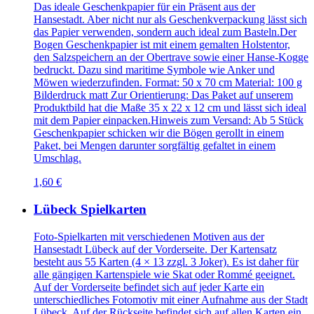
Das ideale Geschenkpapier für ein Präsent aus der
Hansestadt. Aber nicht nur als Geschenkverpackung lässt sich
das Papier verwenden, sondern auch ideal zum Basteln.Der
Bogen Geschenkpapier ist mit einem gemalten Holstentor,
den Salzspeichern an der Obertrave sowie einer Hanse-Kogge
bedruckt. Dazu sind maritime Symbole wie Anker und
Möwen wiederzufinden. Format: 50 x 70 cm Material: 100 g
Bilderdruck matt Zur Orientierung: Das Paket auf unserem
Produktbild hat die Maße 35 x 22 x 12 cm und lässt sich ideal
mit dem Papier einpacken.Hinweis zum Versand: Ab 5 Stück
Geschenkpapier schicken wir die Bögen gerollt in einem
Paket, bei Mengen darunter sorgfältig gefaltet in einem
Umschlag.
1,60 €
Lübeck Spielkarten
Foto-Spielkarten mit verschiedenen Motiven aus der
Hansestadt Lübeck auf der Vorderseite. Der Kartensatz
besteht aus 55 Karten (4 × 13 zzgl. 3 Joker). Es ist daher für
alle gängigen Kartenspiele wie Skat oder Rommé geeignet.
Auf der Vorderseite befindet sich auf jeder Karte ein
unterschiedliches Fotomotiv mit einer Aufnahme aus der Stadt
Lübeck. Auf der Rückseite befindet sich auf allen Karten ein