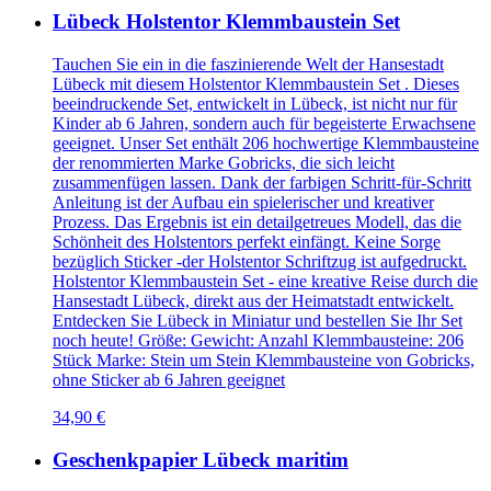
Lübeck Holstentor Klemmbaustein Set
Tauchen Sie ein in die faszinierende Welt der Hansestadt
Lübeck mit diesem Holstentor Klemmbaustein Set . Dieses
beeindruckende Set, entwickelt in Lübeck, ist nicht nur für
Kinder ab 6 Jahren, sondern auch für begeisterte Erwachsene
geeignet. Unser Set enthält 206 hochwertige Klemmbausteine
der renommierten Marke Gobricks, die sich leicht
zusammenfügen lassen. Dank der farbigen Schritt-für-Schritt
Anleitung ist der Aufbau ein spielerischer und kreativer
Prozess. Das Ergebnis ist ein detailgetreues Modell, das die
Schönheit des Holstentors perfekt einfängt. Keine Sorge
bezüglich Sticker -der Holstentor Schriftzug ist aufgedruckt.
Holstentor Klemmbaustein Set - eine kreative Reise durch die
Hansestadt Lübeck, direkt aus der Heimatstadt entwickelt.
Entdecken Sie Lübeck in Miniatur und bestellen Sie Ihr Set
noch heute! Größe: Gewicht: Anzahl Klemmbausteine: 206
Stück Marke: Stein um Stein Klemmbausteine von Gobricks,
ohne Sticker ab 6 Jahren geeignet
34,90 €
Geschenkpapier Lübeck maritim