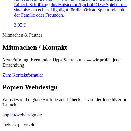
Lübeck Schriftzug plus Holstentor Symbol.Diese Spielkarten
sind also ein echtes Highlight für die nächste Spielrunde mit
der Familie oder Freunden.
3,95 €
Mitmachen & Partner
Mitmachen / Kontakt
Neueröffnung, Event oder Tipp? Schreib uns — wir prüfen jede
Einsendung.
Zum Kontaktformular
Popien Webdesign
Websites und digitale Auftritte aus Lübeck — von der Idee bis zum
Launch.
popien-webdesign.de
luebeck-places.de