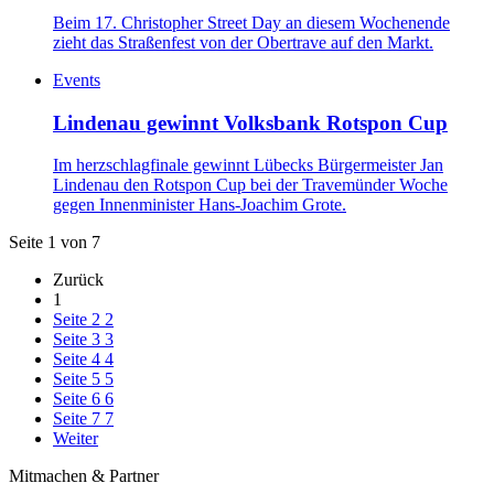
Beim 17. Christopher Street Day an diesem Wochenende
zieht das Straßenfest von der Obertrave auf den Markt.
Events
Lindenau gewinnt Volksbank Rotspon Cup
Im herzschlagfinale gewinnt Lübecks Bürgermeister Jan
Lindenau den Rotspon Cup bei der Travemünder Woche
gegen Innenminister Hans-Joachim Grote.
Seite 1 von 7
Zurück
1
Seite 2
2
Seite 3
3
Seite 4
4
Seite 5
5
Seite 6
6
Seite 7
7
Weiter
Mitmachen & Partner