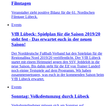
Filmtagen
Veranstalter zieht positive Bilanz für die 61. Nordischen
Filmtage Lübeck.
Events
VfB Lübeck: Spielplan für die Saison 2019/20
steht fest - Das erwartet euch in der neuen
Saison!
Der Norddeutsche Fußball-Verband hat den Spielplan für die
Regionalliga Nord 2019/20 veröffentlicht. Der VfB Lübeck
startet mit einem Heimspiel gegen den SSV Jeddeloh in die
neue Saison. Bis dahin steht für die Elf von Trainer Landerl
noch einige Testspiele auf dem Programm. Wir haben
zusammengetragen, was euch in der kommenden Saison beim
VfB Lübeck erwartet.
Events
Sonntag: Volksfestumzug durch Lübeck
Verkehrsteilnehmer müssen sich am Sonntag auf